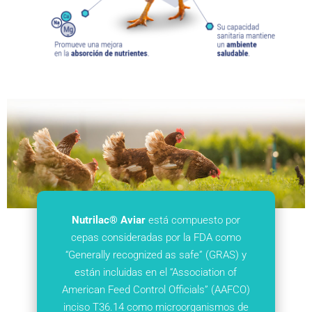
Nutrilac® Aviar
está compuesto por
cepas consideradas por la FDA como
“Generally recognized as safe” (GRAS) y
están incluidas en el “Association of
American Feed Control Officials” (AAFCO)
inciso T36.14 como microorganismos de