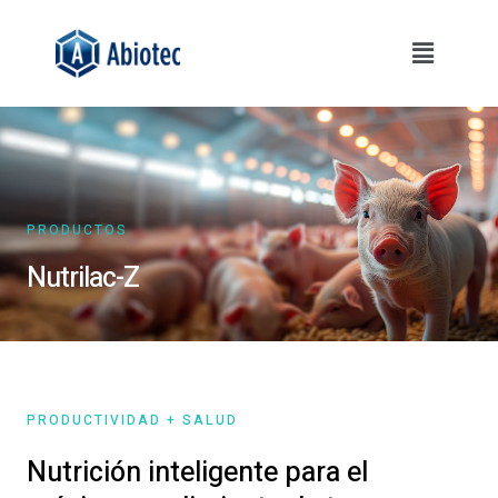
Ir
Menú
al
contenido
PRODUCTOS
Nutrilac-Z
PRODUCTIVIDAD + SALUD
Nutrición inteligente para el