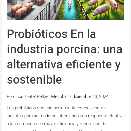
alternativa
eficiente
y
Probióticos En la
sostenible
industria porcina: una
alternativa eficiente y
sostenible
Porcinos
/
Eitel Peltzer Meschini
/
diciembre 23, 2024
Los probióticos son una herramienta esencial para la
industria porcina moderna, ofreciendo una respuesta efectiva
a las demandas de mayor eficiencia y menor uso de